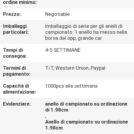
ordine minimo:
CONTROLLO
DI
Prezzo:
Negotiable
QUALITÀ
Imballaggi
Imballaggio di serie per gli anelli di
particolari:
campionato: 1 anello ha messo nella
borsa del opp, grande car
CONTATTICI
Tempi di
4-5 SETTIMANE
consegna:
NOTIZIE
Termini di
T/T, Western Union, Paypal
pagamento:
CASI
Capacità di
1000pcs alla settimana
alimentazione:
Evidenziare:
anello di campionato su ordinazione
di 1.98cm
,
Anello di campionato su ordinazione
1.98cm
,