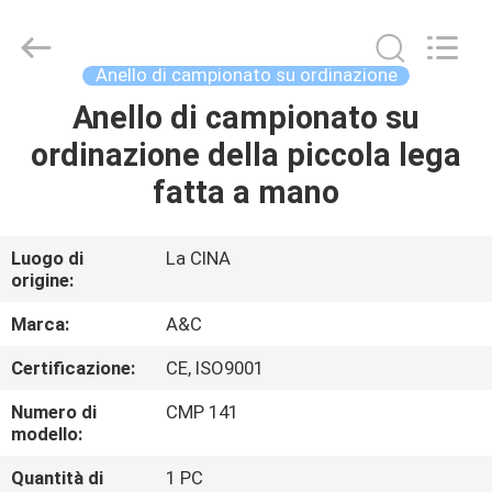
di
campionato
su
ordinazione
fornitore.
Anello di campionato su ordinazione
Copyright
©
2020
Anello di campionato su
CASA
-
2021
ordinazione della piccola lega
champs-
rings.com.
All
PRODOTTI
fatta a mano
Rights
Reserved.
CIRCA
Luogo di
La CINA
origine:
NOI
Marca:
A&C
GIRO
Certificazione:
CE, ISO9001
DELLA
Numero di
CMP 141
FABBRICA
modello:
Quantità di
1 PC