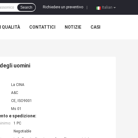
Richiedere un preventivo
Search
|
Italian
 QUALITÀ
CONTATTICI
NOTIZIE
CASI
degli uomini
La CINA
A&C
CE, ISO9001
Ms 01
nto e spedizione:
minimo:
1 PC
Negotiable