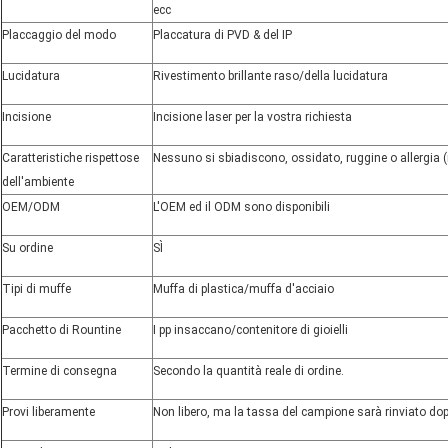
ecc
Placcaggio del modo
Placcatura di PVD & del IP
Lucidatura
Rivestimento brillante raso/della lucidatura
Incisione
Incisione laser per la vostra richiesta
Caratteristiche rispettose
Nessuno si sbiadiscono, ossidato, ruggine o allergia 
dell'ambiente
OEM/ODM
L'OEM ed il ODM sono disponibili
Su ordine
SÌ
Tipi di muffe
Muffa di plastica/muffa d'acciaio
Pacchetto di Rountine
I pp insaccano/contenitore di gioielli
Termine di consegna
Secondo la quantità reale di ordine.
Provi liberamente
Non libero, ma la tassa del campione sarà rinviato dop