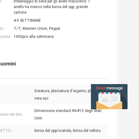
i:
Imballaggio di serie per gli anelli massonici: 1
anello ha messo nella borsa del opp, grande
cartone
4-5 SETTIMANE
to:
T/T, Western Union, Paypal
azione:
1000pcs alla settimana
 uomini
Doratura, placcatura d'argento, placcatura
:
nera ecc
Dimensione standard #4-#15 degli Stati
ione del dito:
Uniti
HETTO:
borsa del opp/scatola, borsa del velluto