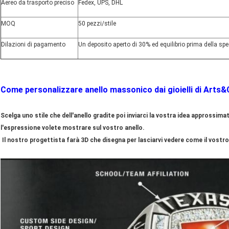
Aereo da trasporto preciso
Fedex, UPS, DHL
MOQ
50 pezzi/stile
Dilazioni di pagamento
Un deposito aperto di 30% ed equilibrio prima della sp
Come personalizzare anello massonico dai gioielli di Arts
Scelga uno stile che dell'anello gradite poi inviarci la vostra idea approssimat
l'espressione volete mostrare sul vostro anello.
Il nostro progettista farà 3D che disegna per lasciarvi vedere come il vost