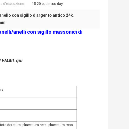
e d'esecuzione:
15-20 business day
anello con sigillo d'argento antico 24k
,
mini
nelli/anelli con sigillo massonici di
il EMAIL
qui
re
tato doratura, placcatura nera, placcatura rosa