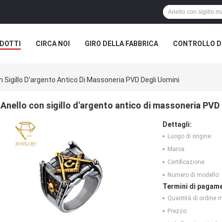
DOTTI
CIRCA NOI
GIRO DELLA FABBRICA
CONTROLLO DI
n Sigillo D'argento Antico Di Massoneria PVD Degli Uomini
Anello con sigillo d'argento antico di massoneria PVD 
Dettagli:
Luogo di origine:
Marca:
Certificazione:
Numero di modello:
Termini di pagame
Quantità di ordine 
Prezzo: