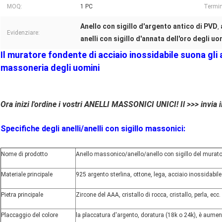
MOQ:
1 PC
Termin
Anello con sigillo d'argento antico di PVD
,
Evidenziare:
anelli con sigillo d'annata dell'oro degli uo
Il muratore fondente di acciaio inossidabile suona gli a
massoneria degli uomini
Ora inizi l'ordine i vostri ANELLI MASSONICI UNICI! Il >>> invia
Specifiche degli anelli/anelli con sigillo massonici:
Nome di prodotto
Anello massonico/anello/anello con sigillo del murato
Materiale principale
925 argento sterlina, ottone, lega, acciaio inossidabile
Pietra principale
Zircone del AAA, cristallo di rocca, cristallo, perla, ecc.
Placcaggio del colore
la placcatura d'argento, doratura (18k o 24k), è aumen