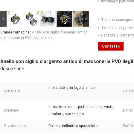
Imballaggi particolar
Tempi di consegna:
Termini di pagamen
Grande immagine :
Anello con sigillo d'argento antico
Capacità di aliment
di massoneria PVD degli uomini
Contatto
Anello con sigillo d'argento antico di massoneria PVD degli
descrizione
Inossidabile, in lega di zinco
Materiale:
Colore
Incisa impressa e profonda, laser, vuoto,
Mestiere:
Dimens
smaltato, spazzolato
Rivestimento:
Polacco brillante o spazzolato
PACC